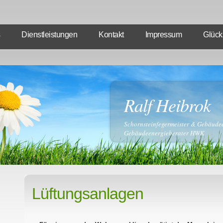
Dienstleistungen
Kontakt
Impressum
Glück
Ralf Heibrok
Schornsteinfegermeister & Gebäude
Gebäudeenergieberater HWK
Lüftungsanlagen