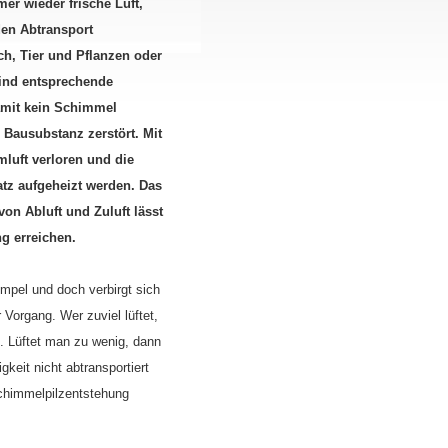
r wieder frische Luft,
den Abtransport
h, Tier und Pflanzen oder
ind entsprechende
damit kein Schimmel
 Bausubstanz zerstört. Mit
luft verloren und die
atz aufgeheizt werden. Das
on Abluft und Zuluft lässt
g erreichen.
impel und doch verbirgt sich
r Vorgang. Wer zuviel lüftet,
e. Lüftet man zu wenig, dann
keit nicht abtransportiert
chimmelpilzentstehung