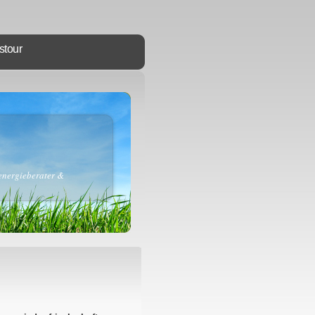
stour
energieberater &