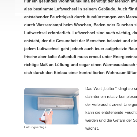
Für ein gesundes Wohnraumklima benötigt der Mensch imme
also bestimmte Luftwechsel in seinem Gebäude. Auch für 
entstehender Feuchtigkeit durch Ausdünstungen von Mensc
durch Wasserdampf beim Waschen, Baden oder Duschen s
Luftwechsel erforderlich. Luftwechsel sind auch wichtig, 
entsteht, der die Gesundheit der Menschen belastet und die
jedem Luftwechsel geht jedoch auch teuer aufgeheizte Raum
frische aber kalte Außenluft muss erneut unter Energieeins
richtige Maß an Lüftung und sogar einen Wärmeaustausch v
sich durch den Einbau einer kontrollierten Wohnraumlüftun
Das Wort „Lüften“ klingt so s
dahinter ein relativ komplexe
der verbraucht zuviel Energi
kann die entstehende Feuchtig
werden und die Gefahr der S
Lüftungsanlage.
wächst.