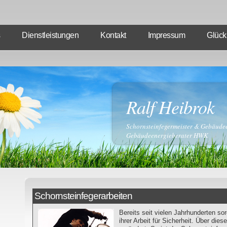
Dienstleistungen
Kontakt
Impressum
Glück
Ralf Heibrok
Schornsteinfegermeister & Gebäude
Gebäudeenergieberater HWK
Schornsteinfegerarbeiten
Bereits seit vielen Jahrhunderten so
ihrer Arbeit für Sicherheit. Über dies