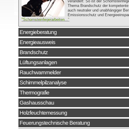
verändert: So ist der Schornsteinfege
Thema Brandschutz der kompetente 
auch neutraler und unabhängiger Ber
Emissionsschutz und Energieeinspa
"Schornsteinfegerarbeiten..."
Energieberatung
Energieausweis
Brandschutz
Lüftungsanlagen
Rauchwarnmelder
Schimmelpilzanalyse
Thermografie
Gashausschau
Holzfeuchtemessung
Feuerungstechnische Beratung