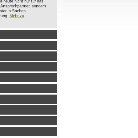
r heute nicht nur für das
Ansprechpartner, sondern
ater in Sachen
rung.
Mehr zu