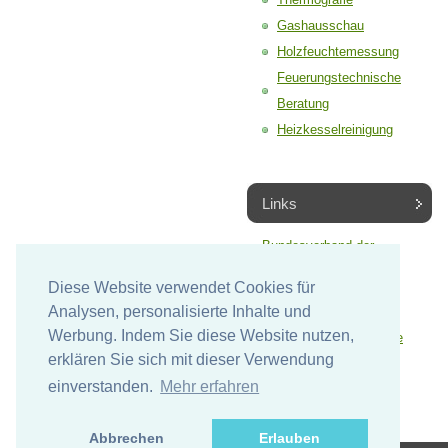
Gashausschau
Holzfeuchtemessung
Feuerungstechnische
Beratung
Heizkesselreinigung
Links
Bundesverband der
Schornsteinfeger
Diese Website verwendet Cookies für
Analysen, personalisierte Inhalte und
Werbung. Indem Sie diese Website nutzen,
Dena (Deutsche Energie
erklären Sie sich mit dieser Verwendung
Agentur)
einverstanden.
Mehr erfahren
Abbrechen
Erlauben