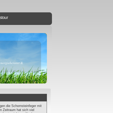
stour
energieberater &
rgen die Schornsteinfeger mit
en Zeitraum hat sich viel